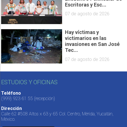
Escritoras y Esc...
07 de agosto de 2026
Hay víctimas y
victimarios en las
invasiones en San José
Tec...
07 de agosto de 2026
ESTUDIOS Y OFICINAS
Teléfono
(999) 923 61 55
(recepción)
Dirección
Calle 62 #508 Altos x 63 y 65 Col. Centro, Mérida, Yucatán,
México.