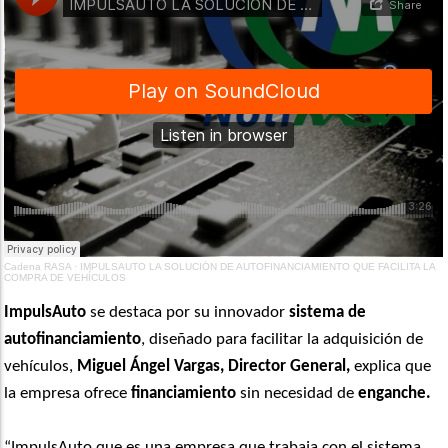
Cadena RASA
·
IMPULSAUTO LA SOLUCIÓN DE AUTOFINANCIAMIENTO QUE FACILITA LA
COMPRA DE VEHÍCULOS
ImpulsAuto
se destaca por su innovador
sistema de
autofinanciamiento
, diseñado para facilitar la adquisición de
vehículos,
Miguel Ángel Vargas, Director General,
explica que
la empresa ofrece
financiamiento
sin necesidad de
enganche.
“ImpulsAuto que es una empresa que trabaja con el sistema