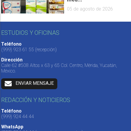
05 de agosto de 2026
ESTUDIOS Y OFICINAS
Teléfono
(999) 923 61 55
(recepción)
Dirección
Calle 62 #508 Altos x 63 y 65 Col. Centro, Mérida, Yucatán,
México.
ENVIAR MENSAJE
REDACCIÓN Y NOTICIEROS
Teléfono
(999) 924 44 44
WhatsApp