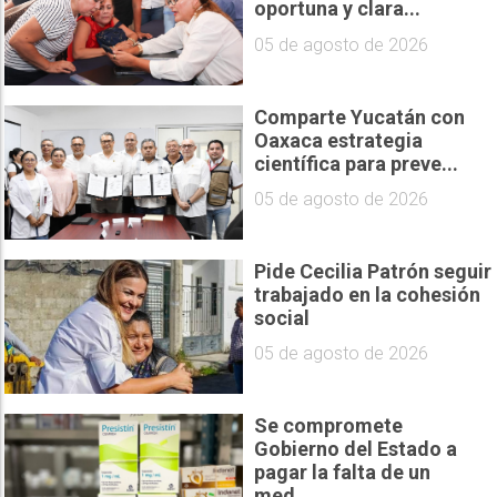
oportuna y clara...
05 de agosto de 2026
Comparte Yucatán con
Oaxaca estrategia
científica para preve...
05 de agosto de 2026
Pide Cecilia Patrón seguir
trabajado en la cohesión
social
05 de agosto de 2026
Se compromete
Gobierno del Estado a
pagar la falta de un
med...