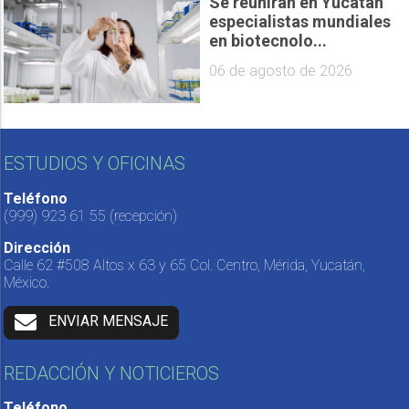
Se reunirán en Yucatán
especialistas mundiales
en biotecnolo...
06 de agosto de 2026
ESTUDIOS Y OFICINAS
Teléfono
(999) 923 61 55
(recepción)
Dirección
Calle 62 #508 Altos x 63 y 65 Col. Centro, Mérida, Yucatán,
México.
ENVIAR MENSAJE
REDACCIÓN Y NOTICIEROS
Teléfono