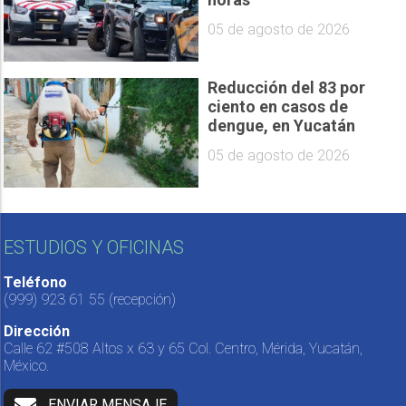
05 de agosto de 2026
Reducción del 83 por
ciento en casos de
dengue, en Yucatán
05 de agosto de 2026
ESTUDIOS Y OFICINAS
Teléfono
(999) 923 61 55
(recepción)
Dirección
Calle 62 #508 Altos x 63 y 65 Col. Centro, Mérida, Yucatán,
México.
ENVIAR MENSAJE