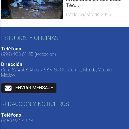
Tec...
07 de agosto de 2026
ESTUDIOS Y OFICINAS
Teléfono
(999) 923 61 55
(recepción)
Dirección
Calle 62 #508 Altos x 63 y 65 Col. Centro, Mérida, Yucatán,
México.
ENVIAR MENSAJE
REDACCIÓN Y NOTICIEROS
Teléfono
(999) 924 44 44