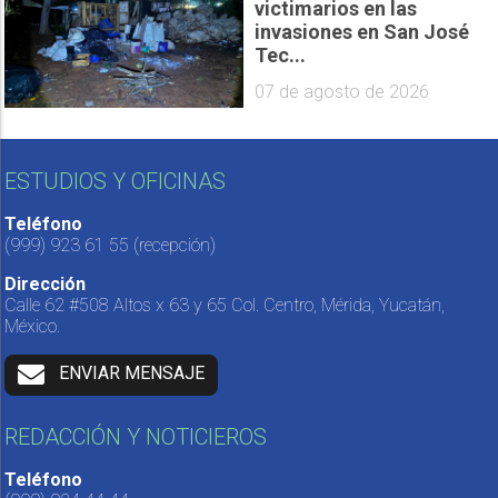
victimarios en las
invasiones en San José
Tec...
07 de agosto de 2026
ESTUDIOS Y OFICINAS
Teléfono
(999) 923 61 55
(recepción)
Dirección
Calle 62 #508 Altos x 63 y 65 Col. Centro, Mérida, Yucatán,
México.
ENVIAR MENSAJE
REDACCIÓN Y NOTICIEROS
Teléfono