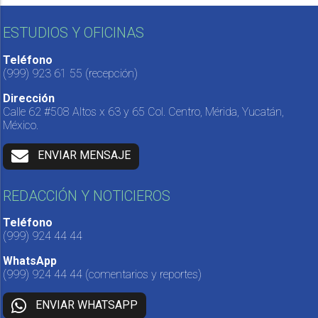
ESTUDIOS Y OFICINAS
Teléfono
(999) 923 61 55
(recepción)
Dirección
Calle 62 #508 Altos x 63 y 65 Col. Centro, Mérida, Yucatán,
México.
ENVIAR MENSAJE
REDACCIÓN Y NOTICIEROS
Teléfono
(999) 924 44 44
WhatsApp
(999) 924 44 44
(comentarios y reportes)
ENVIAR WHATSAPP