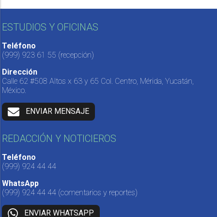
ESTUDIOS Y OFICINAS
Teléfono
(999) 923 61 55
(recepción)
Dirección
Calle 62 #508 Altos x 63 y 65 Col. Centro, Mérida, Yucatán,
México.
ENVIAR MENSAJE
REDACCIÓN Y NOTICIEROS
Teléfono
(999) 924 44 44
WhatsApp
(999) 924 44 44
(comentarios y reportes)
ENVIAR WHATSAPP