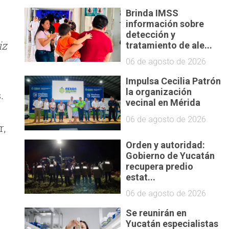
Brinda IMSS
información sobre
detección y
iz
tratamiento de ale...
06 de agosto de 2026
Impulsa Cecilia Patrón
la organización
.
vecinal en Mérida
06 de agosto de 2026
r,
Orden y autoridad:
Gobierno de Yucatán
recupera predio
estat...
06 de agosto de 2026
Se reunirán en
Yucatán especialistas