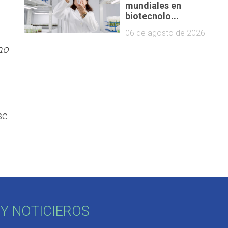
mundiales en
biotecnolo...
06 de agosto de 2026
ho
se
Y NOTICIEROS