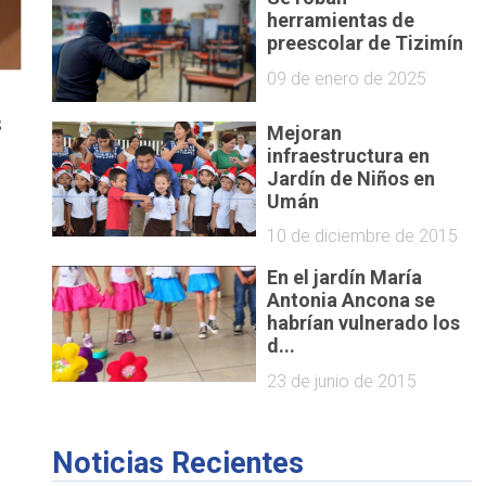
herramientas de
preescolar de Tizimín
09 de enero de 2025
s
Mejoran
infraestructura en
Jardín de Niños en
Umán
10 de diciembre de 2015
En el jardín María
n
Antonia Ancona se
habrían vulnerado los
d...
23 de junio de 2015
Noticias Recientes