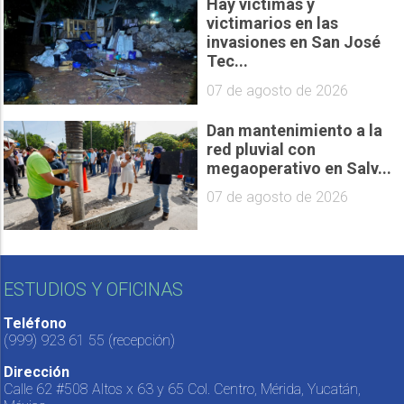
Hay víctimas y
victimarios en las
invasiones en San José
Tec...
07 de agosto de 2026
Dan mantenimiento a la
red pluvial con
megaoperativo en Salv...
07 de agosto de 2026
ESTUDIOS Y OFICINAS
Teléfono
(999) 923 61 55
(recepción)
Dirección
Calle 62 #508 Altos x 63 y 65 Col. Centro, Mérida, Yucatán,