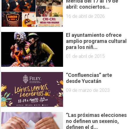
Mérida del 17 al 19 de
abril: conciertos...
16 de abril de 2026
El ayuntamiento ofrece
amplio programa cultural
para los niñ...
01 de abril de 2015
“Confluencias” arte
desde Yucatán
09 de marzo de 2023
“Las próximas elecciones
no definen un sexenio,
definen el d...