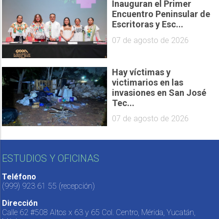
Inauguran el Primer
Encuentro Peninsular de
Escritoras y Esc...
07 de agosto de 2026
Hay víctimas y
victimarios en las
invasiones en San José
Tec...
07 de agosto de 2026
ESTUDIOS Y OFICINAS
Teléfono
(999) 923 61 55
(recepción)
Dirección
Calle 62 #508 Altos x 63 y 65 Col. Centro, Mérida, Yucatán,