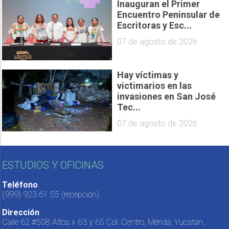
Inauguran el Primer
Encuentro Peninsular de
Escritoras y Esc...
07 de agosto de 2026
Hay víctimas y
victimarios en las
invasiones en San José
Tec...
07 de agosto de 2026
ESTUDIOS Y OFICINAS
Teléfono
(999) 923 61 55
(recepción)
Dirección
Calle 62 #508 Altos x 63 y 65 Col. Centro, Mérida, Yucatán,