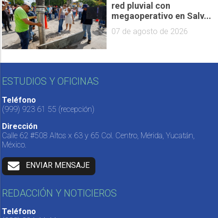
red pluvial con
megaoperativo en Salv...
07 de agosto de 2026
ESTUDIOS Y OFICINAS
Teléfono
(999) 923 61 55
(recepción)
Dirección
Calle 62 #508 Altos x 63 y 65 Col. Centro, Mérida, Yucatán,
México.
ENVIAR MENSAJE
REDACCIÓN Y NOTICIEROS
Teléfono