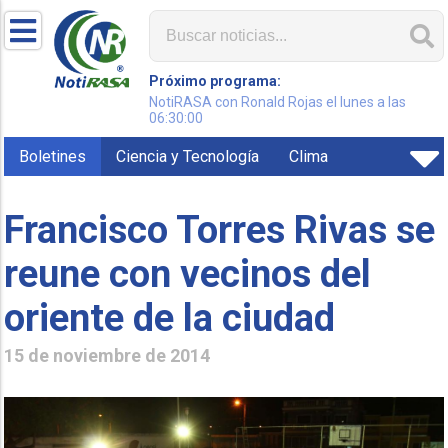
Próximo programa:
NotiRASA con Ronald Rojas el lunes a las
06:30:00
Boletines
Ciencia y Tecnología
Clima
Francisco Torres Rivas se
reune con vecinos del
oriente de la ciudad
15 de noviembre de 2014