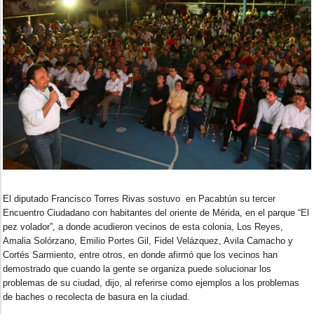
El diputado Francisco Torres Rivas sostuvo en Pacabtún su tercer
Encuentro Ciudadano con habitantes del oriente de Mérida, en el parque “El
pez volador”, a donde acudieron vecinos de esta colonia, Los Reyes,
Amalia Solórzano, Emilio Portes Gil, Fidel Velázquez, Avila Camacho y
Cortés Sarmiento, entre otros, en donde afirmó que los vecinos han
demostrado que cuando la gente se organiza puede solucionar los
problemas de su ciudad, dijo, al referirse como ejemplos a los problemas
de baches o recolecta de basura en la ciudad.