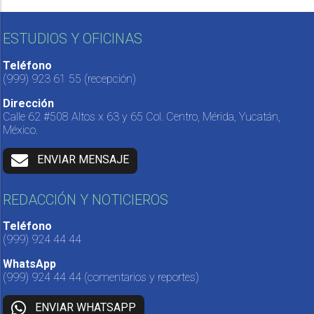
ESTUDIOS Y OFICINAS
Teléfono
(999) 923 61 55
(recepción)
Dirección
Calle 62 #508 Altos x 63 y 65 Col. Centro, Mérida, Yucatán,
México.
ENVIAR MENSAJE
REDACCIÓN Y NOTICIEROS
Teléfono
(999) 924 44 44
WhatsApp
(999) 924 44 44
(comentarios y reportes)
ENVIAR WHATSAPP