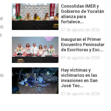
Consolidan IMER y
Gobierno de Yucatán
alianza para
or
fortalece...
lo
07 de agosto de 2026
s
Inauguran el Primer
Encuentro Peninsular
de Escritoras y Esc...
07 de agosto de 2026
Hay víctimas y
bo
victimarios en las
invasiones en San
José Tec...
07 de agosto de 2026