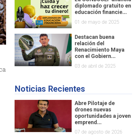
diplomado gratuito en
educación financie...
01 de mayo de 2025
Destacan buena
relación del
Renacimiento Maya
con el Gobiern...
03 de abril de 2025
ca
Noticias Recientes
Abre Pilotaje de
drones nuevas
oportunidades a joven
emprend...
07 de agosto de 2026