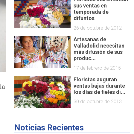
sus ventas en
temporada de
difuntos
26 de octubre de 2012
Artesanas de
Valladolid necesitan
más difusión de sus
produc...
17 de febrero de 2015
Floristas auguran
la
ventas bajas durante
los días de fieles di...
30 de octubre de 2013
Noticias Recientes