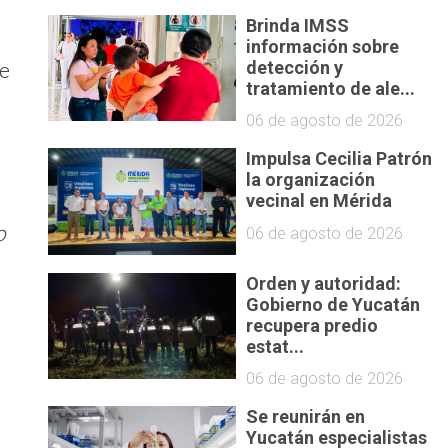
e
Brinda IMSS
información sobre
de
detección y
tratamiento de ale...
06 de agosto de 2026
Impulsa Cecilia Patrón
la organización
vecinal en Mérida
o
06 de agosto de 2026
Orden y autoridad:
Gobierno de Yucatán
recupera predio
estat...
06 de agosto de 2026
Se reunirán en
Yucatán especialistas