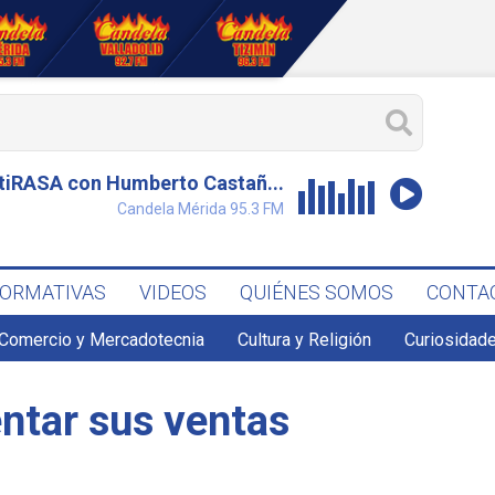
tiRASA con Humberto Castañ...
Candela Mérida 95.3 FM
FORMATIVAS
VIDEOS
QUIÉNES SOMOS
CONTA
Comercio y Mercadotecnia
Cultura y Religión
Curiosidade
entar sus ventas