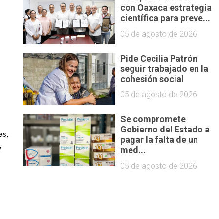
con Oaxaca estrategia
científica para preve...
05 de agosto de 2026
Pide Cecilia Patrón
seguir trabajado en la
cohesión social
05 de agosto de 2026
Se compromete
 
Gobierno del Estado a
s, 
pagar la falta de un
 
med...
05 de agosto de 2026