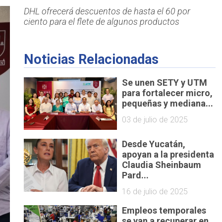
DHL ofrecerá descuentos de hasta el 60 por
ciento para el flete de algunos productos
Noticias Relacionadas
Se unen SETY y UTM
para fortalecer micro,
pequeñas y mediana...
03 de julio de 2025
Desde Yucatán,
apoyan a la presidenta
Claudia Sheinbaum
Pard...
16 de julio de 2025
Empleos temporales
se van a recuperar en