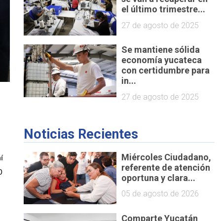
el último trimestre...
27 de agosto de 2025
Se mantiene sólida
economía yucateca
con certidumbre para
in...
27 de agosto de 2025
Noticias Recientes
Miércoles Ciudadano,
 
referente de atención
 
oportuna y clara...
05 de agosto de 2026
Comparte Yucatán