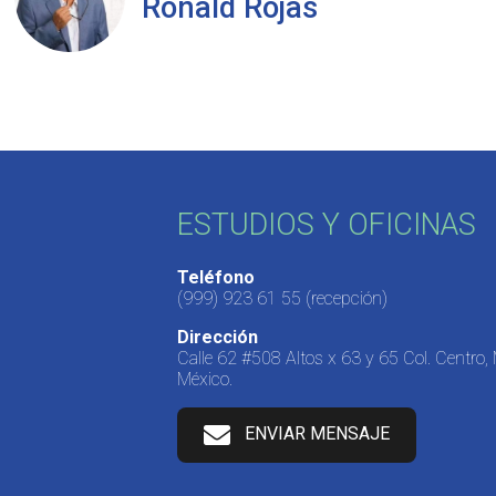
Ronald Rojas
ESTUDIOS Y OFICINAS
Teléfono
(999) 923 61 55
(recepción)
Dirección
Calle 62 #508 Altos x 63 y 65 Col. Centro,
México.
ENVIAR MENSAJE