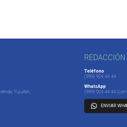
REDACCIÓN 
Teléfono
(999) 924 44 44
WhatsApp
 Mérida, Yucatán,
(999) 924 44 44
(come
ENVIAR WH