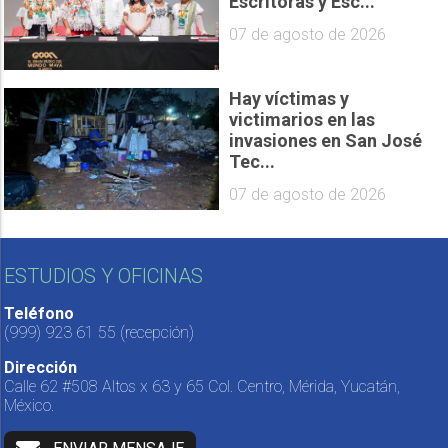
Escritoras y Esc...
07 de agosto de 2026
Hay víctimas y
victimarios en las
invasiones en San José
Tec...
07 de agosto de 2026
ESTUDIOS Y OFICINAS
Teléfono
(999) 923 61 55
(recepción)
Dirección
Calle 62 #508 Altos x 63 y 65 Col. Centro, Mérida, Yucatán,
México.