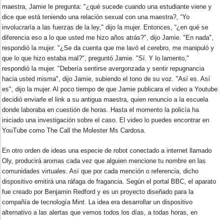
maestra, Jamie le pregunta: "¿qué sucede cuando una estudiante viene y
dice que está teniendo una relación sexual con una maestra?, “Yo
involucraría a las fuerzas de la ley," dijo la mujer. Entonces, “¿en qué se
diferencia eso a lo que usted me hizo años atrás?", dijo Jamie. "En nada",
respondió la mujer. "¿Se da cuenta que me lavó el cerebro, me manipuló y
que lo que hizo estaba mal?", preguntó Jamie. "Sí. Y lo lamento,"
respondió la mujer. "Debería sentirse avergonzada y sentir repugnancia
hacia usted misma", dijo Jamie, subiendo el tono de su voz. "Así es. Así
es", dijo la mujer. Al poco tiempo de que Jamie publicara el video a Youtube
decidió enviarle el link a su antigua maestra, quien renuncio a la escuela
donde laboraba en cuestión de horas. Hasta el momento la policía ha
iniciado una investigación sobre el caso. El video lo puedes encontrar en
YouTube como The Call the Molester Ms Cardosa.
En otro orden de ideas una especie de robot conectado a internet llamado
Oly, producirá aromas cada vez que alguien mencione tu nombre en las
comunidades virtuales. Así que por cada mención o referencia, dicho
dispositivo emitirá una ráfaga de fragancia. Según el portal BBC, el aparato
fue creado por Benjamin Redford y es un proyecto diseñado para la
compañía de tecnología Mint. La idea era desarrollar un dispositivo
alternativo a las alertas que vemos todos los días, a todas horas, en