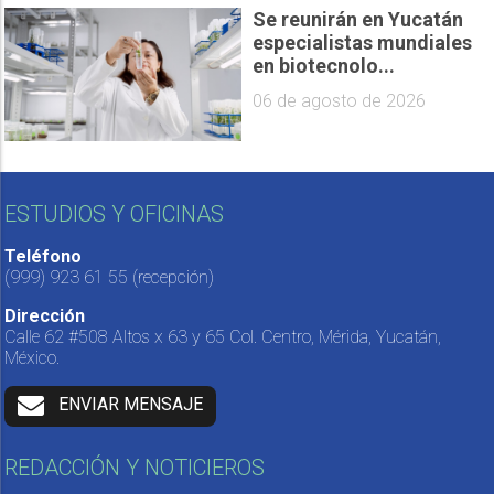
Se reunirán en Yucatán
especialistas mundiales
en biotecnolo...
06 de agosto de 2026
ESTUDIOS Y OFICINAS
Teléfono
(999) 923 61 55
(recepción)
Dirección
Calle 62 #508 Altos x 63 y 65 Col. Centro, Mérida, Yucatán,
México.
ENVIAR MENSAJE
REDACCIÓN Y NOTICIEROS