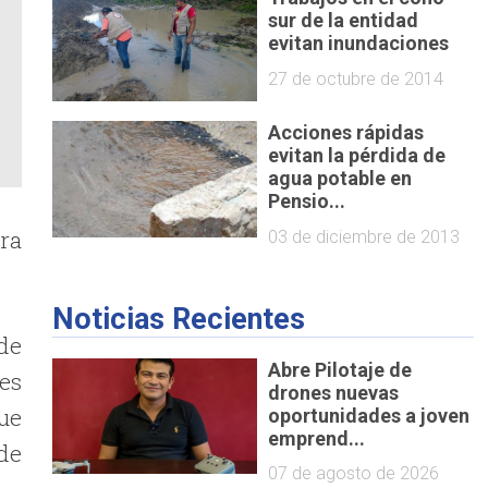
sur de la entidad
evitan inundaciones
27 de octubre de 2014
Acciones rápidas
evitan la pérdida de
agua potable en
Pensio...
ra
03 de diciembre de 2013
Noticias Recientes
de
Abre Pilotaje de
es
drones nuevas
ue
oportunidades a joven
emprend...
 de
07 de agosto de 2026