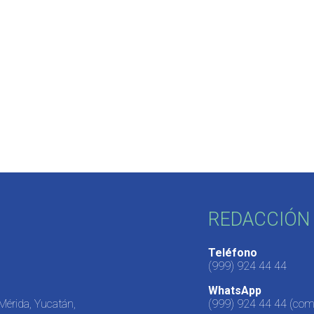
REDACCIÓN 
Teléfono
(999) 924 44 44
WhatsApp
 Mérida, Yucatán,
(999) 924 44 44
(come