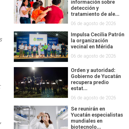
información sobre
detección y
tratamiento de ale...
06 de agosto de 2026
Impulsa Cecilia Patrón
s
la organización
vecinal en Mérida
06 de agosto de 2026
Orden y autoridad:
Gobierno de Yucatán
recupera predio
r
estat...
06 de agosto de 2026
Se reunirán en
Yucatán especialistas
mundiales en
y
biotecnolo...