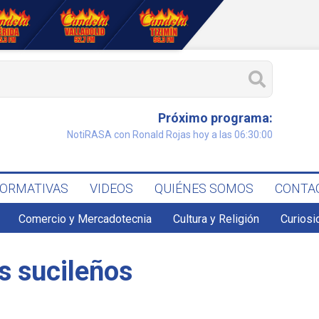
Próximo programa:
NotiRASA con Ronald Rojas hoy a las 06:30:00
FORMATIVAS
VIDEOS
QUIÉNES SOMOS
CONTA
Comercio y Mercadotecnia
Cultura y Religión
Curiosi
as sucileños