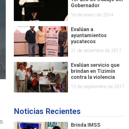
Gobernador
16 de enero de 2014
Evalúan a
ayuntamientos
yucatecos
21 de diciembre de 2017
Evalúan servicio que
brindan en Tizimín
contra la violencia
12 de septiembre de 2017
Noticias Recientes
es
Brinda IMSS