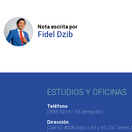
Nota escrita por
Fidel Dzib
ESTUDIOS Y OFICINAS
Teléfono
(999) 923 61 55
(recepción)
Dirección
Calle 62 #508 Altos x 63 y 65 Col. Centro,