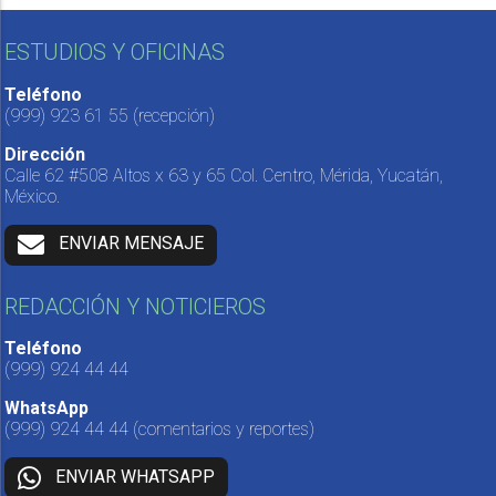
ESTUDIOS Y OFICINAS
Teléfono
(999) 923 61 55
(recepción)
Dirección
Calle 62 #508 Altos x 63 y 65 Col. Centro, Mérida, Yucatán,
México.
ENVIAR MENSAJE
REDACCIÓN Y NOTICIEROS
Teléfono
(999) 924 44 44
WhatsApp
(999) 924 44 44
(comentarios y reportes)
ENVIAR WHATSAPP