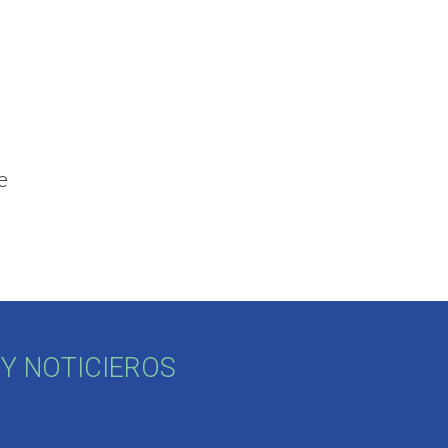
a
e
Y NOTICIEROS