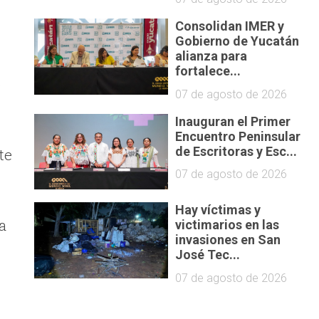
Consolidan IMER y
Gobierno de Yucatán
alianza para
fortalece...
ó
07 de agosto de 2026
Inauguran el Primer
Encuentro Peninsular
de Escritoras y Esc...
te
07 de agosto de 2026
Hay víctimas y
a
victimarios en las
invasiones en San
José Tec...
07 de agosto de 2026
e