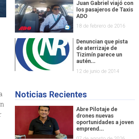
Juan Gabriel viajó con
los pasajeros de Taxis
ADO
18 de febrero de 2016
Denuncian que pista
de aterrizaje de
Tizimín parece un
autén...
12 de junio de 2014
a
Noticias Recientes
en
Abre Pilotaje de
r
drones nuevas
oportunidades a joven
emprend...
07 de agosto de 2026