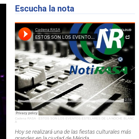
Escucha la nota
Cadena RASA
·
ESTOS SON LOS EVENTOS ESTELARES DE LA NOCHE BLANC
A
Hoy se realizará una de las fiestas culturales más
grandes en la ciudad de Mérida.