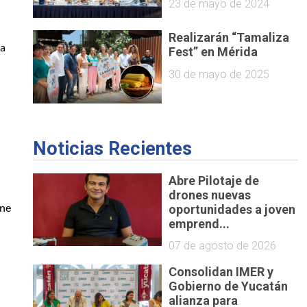
23 de mayo de 2024
Realizarán “Tamaliza
 a
Fest” en Mérida
30 de mayo de 2025
Noticias Recientes
Abre Pilotaje de
drones nuevas
oportunidades a joven
ene
emprend...
07 de agosto de 2026
Consolidan IMER y
Gobierno de Yucatán
alianza para