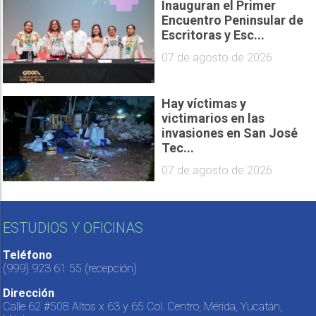
Inauguran el Primer
Encuentro Peninsular de
Escritoras y Esc...
07 de agosto de 2026
Hay víctimas y
victimarios en las
invasiones en San José
Tec...
07 de agosto de 2026
ESTUDIOS Y OFICINAS
Teléfono
(999) 923 61 55
(recepción)
Dirección
Calle 62 #508 Altos x 63 y 65 Col. Centro, Mérida, Yucatán,