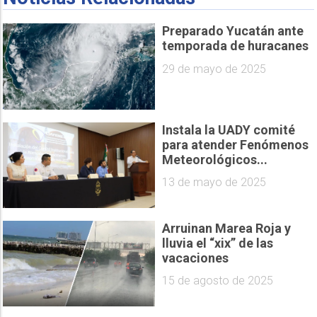
Preparado Yucatán ante
temporada de huracanes
29 de mayo de 2025
Instala la UADY comité
para atender Fenómenos
Meteorológicos...
13 de mayo de 2025
Arruinan Marea Roja y
lluvia el “xix” de las
vacaciones
15 de agosto de 2025