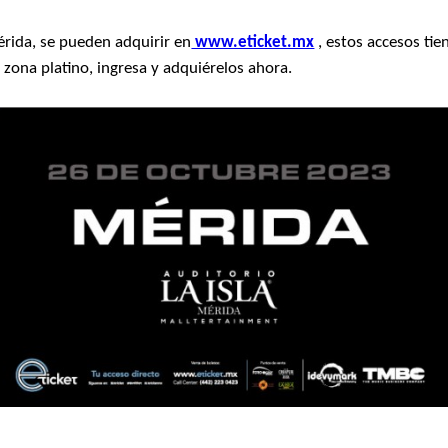
érida, se pueden adquirir en
www.eticket.mx
, estos accesos tie
zona platino, ingresa y adquiérelos ahora.