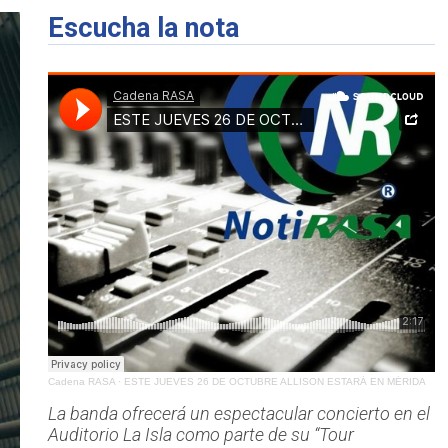
Escucha la nota
Cadena RASA
·
ESTE JUEVES 26 DE OCTUBRE ALLISON ESTARÁ EN MÉRIDA
La banda ofrecerá un espectacular concierto en el
Auditorio La Isla como parte de su “Tour