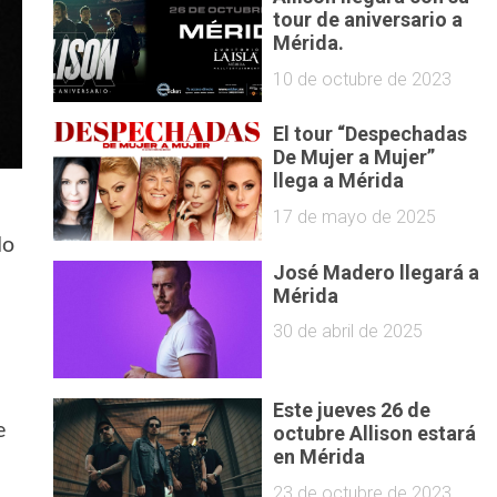
tour de aniversario a
Mérida.
10 de octubre de 2023
El tour “Despechadas
De Mujer a Mujer”
llega a Mérida
17 de mayo de 2025
do
José Madero llegará a
Mérida
30 de abril de 2025
Este jueves 26 de
e
octubre Allison estará
en Mérida
23 de octubre de 2023