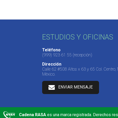
ESTUDIOS Y OFICINAS
Teléfono
(999) 923 61 55
(recepción)
Dirección
Calle 62 #508 Altos x 63 y 65 Col. Centro,
México.
ENVIAR MENSAJE
Cadena RASA
es una marca registrada. Derechos re