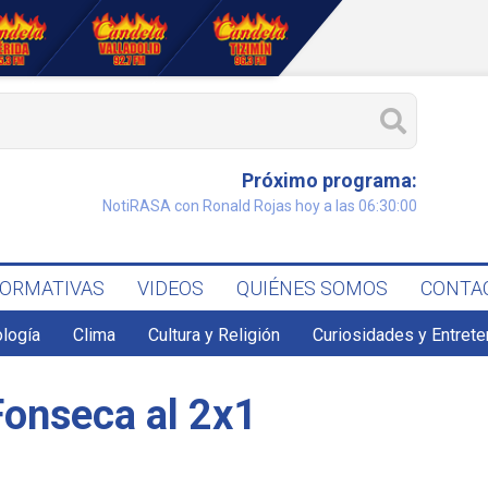
Próximo programa:
NotiRASA con Ronald Rojas hoy a las 06:30:00
FORMATIVAS
VIDEOS
QUIÉNES SOMOS
CONTA
ología
Clima
Cultura y Religión
Curiosidades y Entret
Fonseca al 2x1