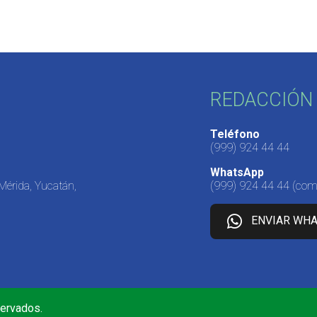
REDACCIÓN 
Teléfono
(999) 924 44 44
WhatsApp
 Mérida, Yucatán,
(999) 924 44 44
(come
ENVIAR WH
servados.