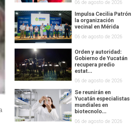
06 de agosto de 2026
Impulsa Cecilia Patrón
la organización
vecinal en Mérida
06 de agosto de 2026
Orden y autoridad:
Gobierno de Yucatán
recupera predio
estat...
06 de agosto de 2026
Se reunirán en
Yucatán especialistas
mundiales en
a
biotecnolo...
y
06 de agosto de 2026