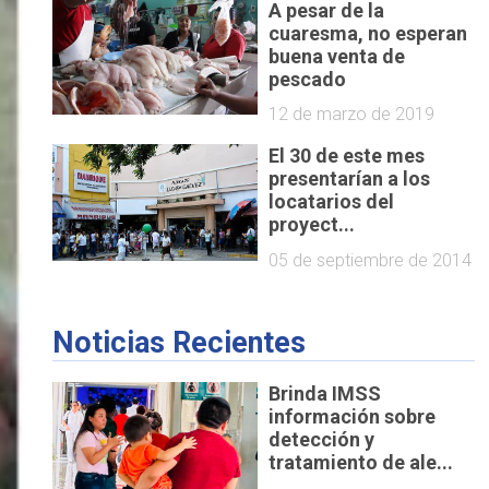
A pesar de la
cuaresma, no esperan
buena venta de
pescado
12 de marzo de 2019
El 30 de este mes
presentarían a los
locatarios del
proyect...
05 de septiembre de 2014
Noticias Recientes
Brinda IMSS
información sobre
detección y
tratamiento de ale...