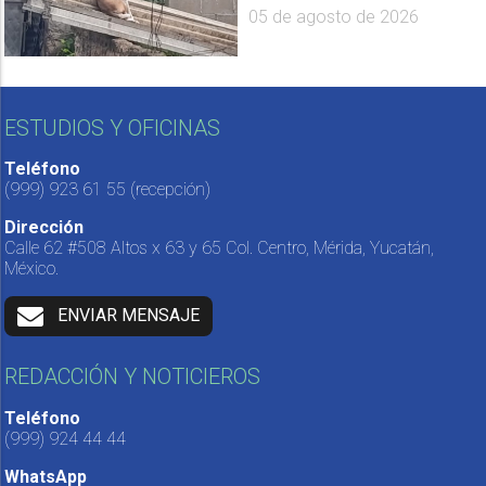
05 de agosto de 2026
ESTUDIOS Y OFICINAS
Teléfono
(999) 923 61 55
(recepción)
Dirección
Calle 62 #508 Altos x 63 y 65 Col. Centro, Mérida, Yucatán,
México.
ENVIAR MENSAJE
REDACCIÓN Y NOTICIEROS
Teléfono
(999) 924 44 44
WhatsApp