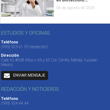
06 de agosto de 2026
ESTUDIOS Y OFICINAS
Teléfono
(999) 923 61 55
(recepción)
Dirección
Calle 62 #508 Altos x 63 y 65 Col. Centro, Mérida, Yucatán,
México.
ENVIAR MENSAJE
REDACCIÓN Y NOTICIEROS
Teléfono
(999) 924 44 44