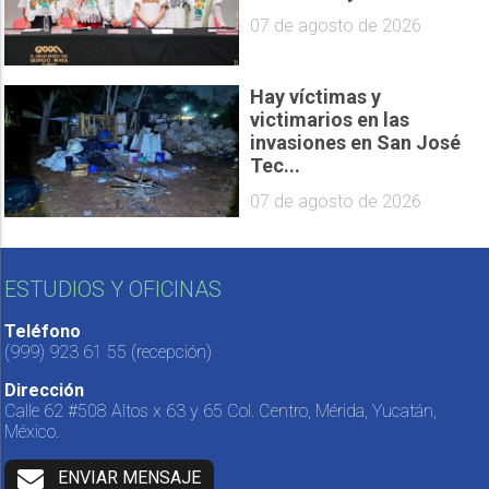
07 de agosto de 2026
Hay víctimas y
victimarios en las
invasiones en San José
Tec...
07 de agosto de 2026
ESTUDIOS Y OFICINAS
Teléfono
(999) 923 61 55
(recepción)
Dirección
Calle 62 #508 Altos x 63 y 65 Col. Centro, Mérida, Yucatán,
México.
ENVIAR MENSAJE