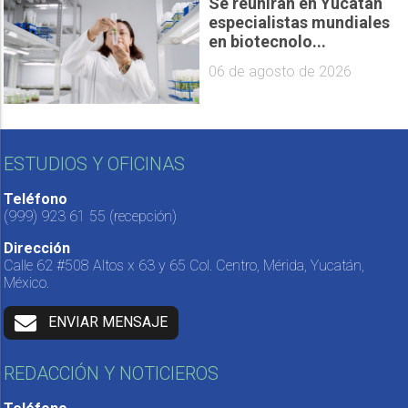
Se reunirán en Yucatán
especialistas mundiales
en biotecnolo...
06 de agosto de 2026
ESTUDIOS Y OFICINAS
Teléfono
(999) 923 61 55
(recepción)
Dirección
Calle 62 #508 Altos x 63 y 65 Col. Centro, Mérida, Yucatán,
México.
ENVIAR MENSAJE
REDACCIÓN Y NOTICIEROS