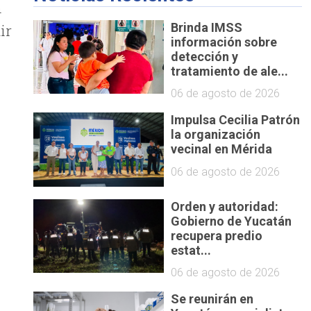
n
Brinda IMSS
ir
información sobre
detección y
tratamiento de ale...
06 de agosto de 2026
Impulsa Cecilia Patrón
la organización
vecinal en Mérida
06 de agosto de 2026
Orden y autoridad:
Gobierno de Yucatán
recupera predio
estat...
06 de agosto de 2026
Se reunirán en