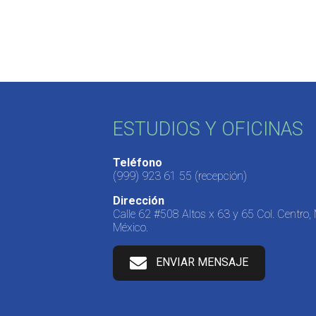
ESTUDIOS Y OFICINAS
Teléfono
(999) 923 61 55
(recepción)
Dirección
Calle 62 #508 Altos x 63 y 65 Col. Centro,
México.
ENVIAR MENSAJE