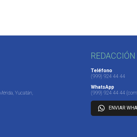
REDACCIÓN 
Teléfono
(999) 924 44 44
WhatsApp
 Mérida, Yucatán,
(999) 924 44 44
(come
ENVIAR WH