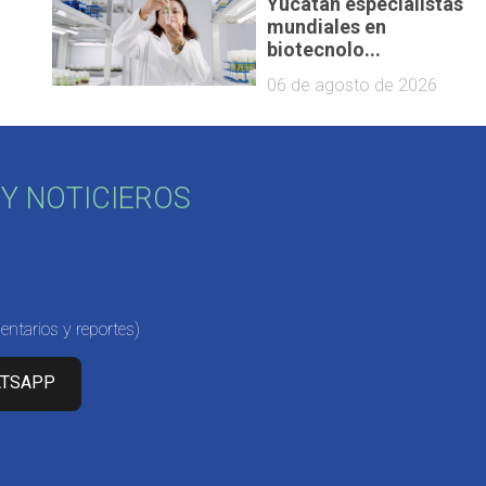
Yucatán especialistas
mundiales en
biotecnolo...
06 de agosto de 2026
Y NOTICIEROS
ntarios y reportes)
ATSAPP