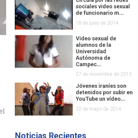
sociales video sexual
de funcionario m...
18 de junio de 2014
Video sexual de
alumnos de la
Universidad
Autónoma de
Campec...
27 de noviembre de 2013
Jóvenes iraníes son
detenidos por subir en
YouTube un vídeo...
22 de mayo de 2014
el
Noticias Recientes