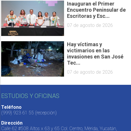
Inauguran el Primer
Encuentro Peninsular de
Escritoras y Esc...
07 de agosto de 2026
Hay víctimas y
victimarios en las
invasiones en San José
Tec...
07 de agosto de 2026
ESTUDIOS Y OFICINAS
Teléfono
(999) 923 61 55
(recepción)
Dirección
Calle 62 #508 Altos x 63 y 65 Col. Centro, Mérida, Yucatán,