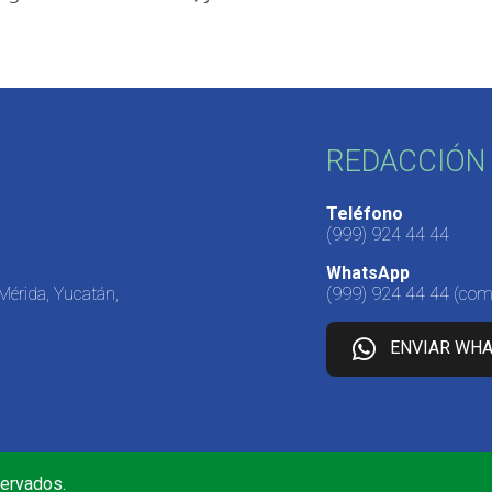
REDACCIÓN 
Teléfono
(999) 924 44 44
WhatsApp
 Mérida, Yucatán,
(999) 924 44 44
(come
ENVIAR WH
servados.