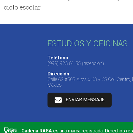
ciclo escolar.
ESTUDIOS Y OFICINAS
Teléfono
(999) 923 61 55
(recepción)
Dirección
Calle 62 #508 Altos x 63 y 65 Col. Centro,
México.
ENVIAR MENSAJE
Cadena RASA
es una marca registrada. Derechos re