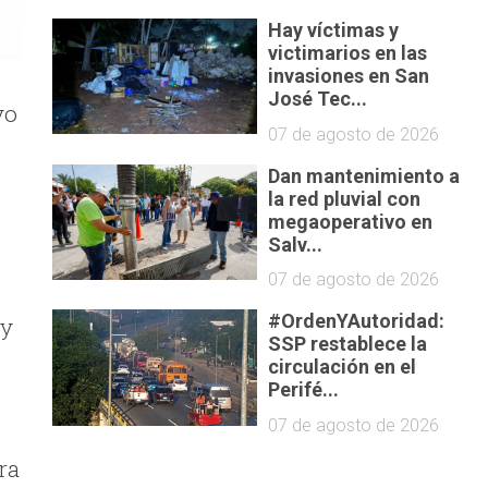
Hay víctimas y
victimarios en las
invasiones en San
José Tec...
vo
07 de agosto de 2026
Dan mantenimiento a
la red pluvial con
megaoperativo en
Salv...
07 de agosto de 2026
#OrdenYAutoridad:
 y
SSP restablece la
circulación en el
Perifé...
07 de agosto de 2026
ra