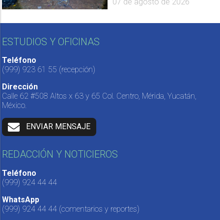
07 de agosto de 2026
ESTUDIOS Y OFICINAS
Teléfono
(999) 923 61 55
(recepción)
Dirección
Calle 62 #508 Altos x 63 y 65 Col. Centro, Mérida, Yucatán,
México.
ENVIAR MENSAJE
REDACCIÓN Y NOTICIEROS
Teléfono
(999) 924 44 44
WhatsApp
(999) 924 44 44
(comentarios y reportes)