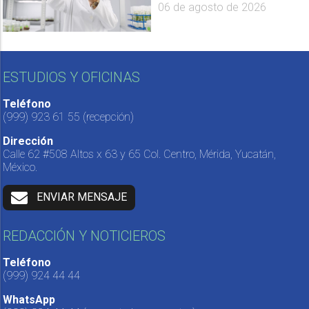
06 de agosto de 2026
ESTUDIOS Y OFICINAS
Teléfono
(999) 923 61 55
(recepción)
Dirección
Calle 62 #508 Altos x 63 y 65 Col. Centro, Mérida, Yucatán,
México.
ENVIAR MENSAJE
REDACCIÓN Y NOTICIEROS
Teléfono
(999) 924 44 44
WhatsApp