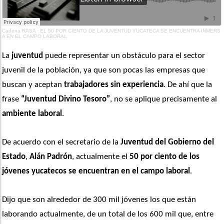
Cadena RASA
·
EL 50 POR CIENTO DE LA JUVENTUD YUCATECA SE ENCUENTRA INMERS
A EN EL CAMPO LABORAL
La 
juventud
 puede representar un obstáculo para el sector 
juvenil de la población, ya que son pocas las empresas que 
buscan y aceptan 
trabajadores sin experiencia
. De ahí que la 
frase 
“Juventud Divino Tesoro”
, no se aplique precisamente al 
ambiente laboral
. 
De acuerdo con el secretario de la 
Juventud del Gobierno del 
Estado
, 
Alán Padrón
, actualmente el 
50 por ciento de los 
jóvenes yucatecos
se encuentran en el campo laboral
.
Dijo que son alrededor de 300 mil jóvenes los que están 
laborando actualmente, de un total de los 600 mil que, entre 