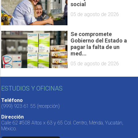
social
05 de agosto de 2026
Se compromete
Gobierno del Estado a
pagar la falta de un
med...
05 de agosto de 2026
ESTUDIOS Y OFICINAS
Teléfono
(999) 923 61 55
(recepción)
Dirección
Calle 62 #508 Altos x 63 y 65 Col. Centro, Mérida, Yucatán,
México.