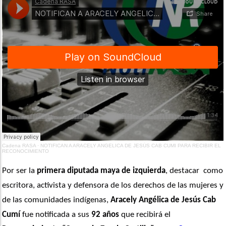
Cadena RASA
·
NOTIFICAN A ARACELY ANGELICA DE JESÚS CAB CUMI PARA RECIBIR EL
RECONOCIMIENTO
Por ser la 
primera diputada maya de izquierda
, destacar  como 
escritora, activista y defensora de los derechos de las mujeres y 
de las comunidades indígenas, 
Aracely Angélica de Jesús Cab 
Cumí
 fue notificada a sus 
92 años
 que recibirá el 