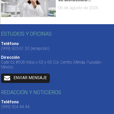
06 de agosto de 2026
ESTUDIOS Y OFICINAS
Teléfono
(999) 923 61 55
(recepción)
Dirección
Calle 62 #508 Altos x 63 y 65 Col. Centro, Mérida, Yucatán,
México.
ENVIAR MENSAJE
REDACCIÓN Y NOTICIEROS
Teléfono
(999) 924 44 44