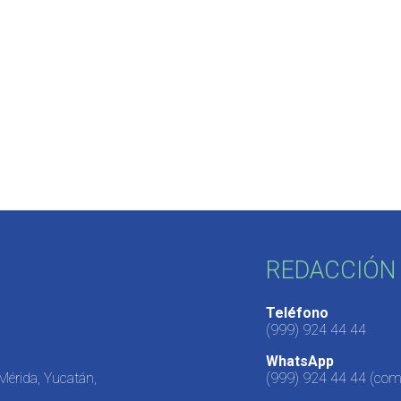
REDACCIÓN 
Teléfono
(999) 924 44 44
WhatsApp
 Mérida, Yucatán,
(999) 924 44 44
(come