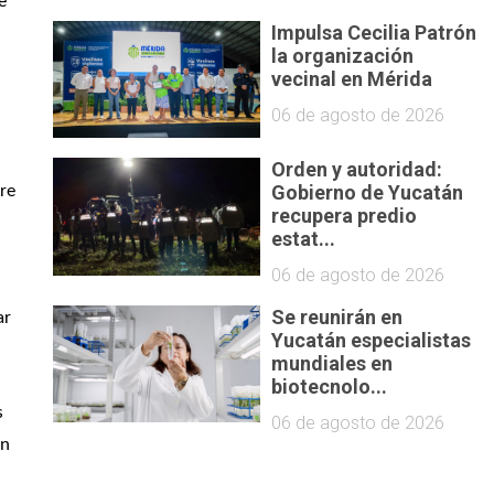
 
Impulsa Cecilia Patrón
la organización
vecinal en Mérida
06 de agosto de 2026
Orden y autoridad:
Gobierno de Yucatán
e 
recupera predio
estat...
06 de agosto de 2026
Se reunirán en
r 
Yucatán especialistas
mundiales en
biotecnolo...
 
06 de agosto de 2026
n 