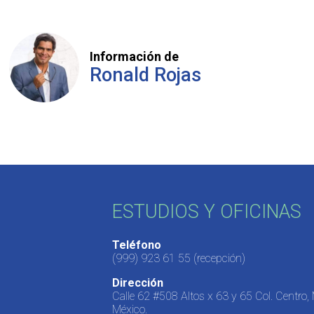
Información de
Ronald Rojas
ESTUDIOS Y OFICINAS
Teléfono
(999) 923 61 55
(recepción)
Dirección
Calle 62 #508 Altos x 63 y 65 Col. Centro,
México.