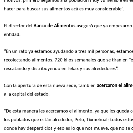
motivos, primero llegamos a la población muy vulnerable en esa 
hacer para buscar sus alimentos acá es muy considerable”. 
El director del 
Banco de Alimentos
 aseguró que ya empezaron 
entidad.
“En un rato ya estamos ayudando a tres mil personas, estam
recolectando alimentos, 720 kilos semanales que se tiran en Te
rescatando y distribuyendo en Tekax y sus alrededores”. 
Con la apertura de esta nueva sede, también
 acercaron el alim
a la capital del estado.
“De esta manera les acercamos el alimento, ya que les queda c
los poblados que están alrededor, Peto, Tixmehual; todos est
donde hay desperdicios y eso es lo que nos mueve, que no se d