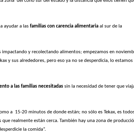
zona  del cono sur del estado y la distancia que ellos tienen que
a ayudar a las 
familias con carencia alimentaria
 al sur de la 
os impactando y recolectando alimentos; empezamos en noviembr
kax y sus alrededores, pero eso ya no se desperdicia, lo estamos 
ento a las familias necesitadas
 sin la necesidad de tener que viaja
omo a  15-20 minutos de donde están; no sólo es Tekax, es todos
os que realmente están cerca. También hay una zona de producció
esperdicie la comida”. 