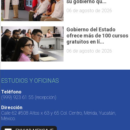
su gobierno qu...
06 de agosto de 2026
Gobierno del Estado
ofrece más de 100 cursos
gratuitos en lí...
06 de agosto de 2026
ESTUDIOS Y OFICINAS
Teléfono
(999) 923 61 55
(recepción)
Dirección
Calle 62 #508 Altos x 63 y 65 Col. Centro, Mérida, Yucatán,
México.