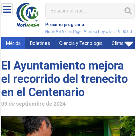
Próximo programa:
NotiRASA con Rigel Alonzo hoy a las 19:00:00
Mérida
Boletines
Ciencia y Tecnología
Clima
El Ayuntamiento mejora
el recorrido del trenecito
en el Centenario
09 de septiembre de 2024