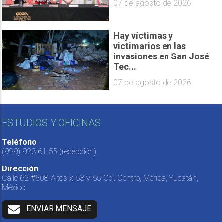
07 de agosto de 2026
Hay víctimas y
victimarios en las
invasiones en San José
Tec...
07 de agosto de 2026
ESTUDIOS Y OFICINAS
Teléfono
(999) 923 61 55
(recepción)
Dirección
Calle 62 #508 Altos x 63 y 65 Col. Centro, Mérida, Yucatán,
México.
ENVIAR MENSAJE