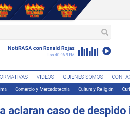
NotiRASA con Ronald Rojas
Los 40 96.9 FM
FORMATIVAS
VIDEOS
QUIÉNES SOMOS
CONTA
lima
Comercio y Mercadotecnia
Cultura y Religión
Cur
 aclaran caso de despido i