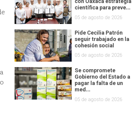
con Oaxaca estrategia
científica para preve...
de
05 de agosto de 2026
Pide Cecilia Patrón
seguir trabajado en la
cohesión social
05 de agosto de 2026
Se compromete
ya
Gobierno del Estado a
lo
pagar la falta de un
med...
05 de agosto de 2026