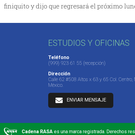
finiquito y dijo que regresará el próximo lun
ESTUDIOS Y OFICINAS
Teléfono
(999) 923 61 55
(recepción)
Dirección
Calle 62 #508 Altos x 63 y 65 Col. Centro,
México.
ENVIAR MENSAJE
Cadena RASA
es una marca registrada. Derechos re