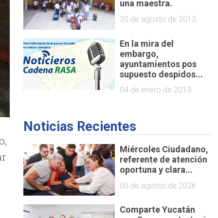
una maestra.
30 de agosto de 2013
En la mira del
embargo,
ayuntamientos pos
supuesto despidos...
04 de enero de 2013
Noticias Recientes
o,
Miércoles Ciudadano,
ar
referente de atención
oportuna y clara...
05 de agosto de 2026
Comparte Yucatán