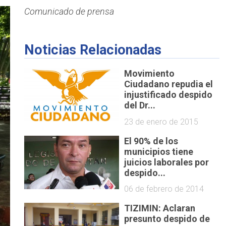
Comunicado de prensa
Noticias Relacionadas
Movimiento
Ciudadano repudia el
injustificado despido
del Dr...
23 de enero de 2015
El 90% de los
municipios tiene
juicios laborales por
despido...
06 de febrero de 2014
TIZIMIN: Aclaran
presunto despido de