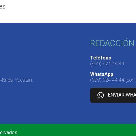
es.
REDACCIÓN 
Teléfono
(999) 924 44 44
WhatsApp
 Mérida, Yucatán,
(999) 924 44 44
(come
ENVIAR WH
servados.