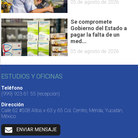
05 de agosto de 2026
Se compromete
Gobierno del Estado a
pagar la falta de un
med...
05 de agosto de 2026
ESTUDIOS Y OFICINAS
Teléfono
(999) 923 61 55
(recepción)
Dirección
Calle 62 #508 Altos x 63 y 65 Col. Centro, Mérida, Yucatán,
México.
ENVIAR MENSAJE