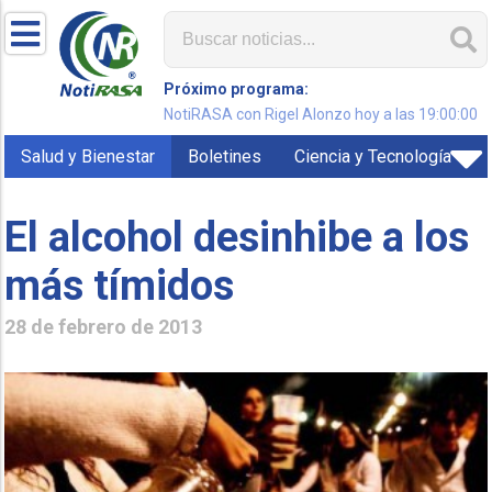
Próximo programa:
NotiRASA con Rigel Alonzo hoy a las 19:00:00
Salud y Bienestar
Boletines
Ciencia y Tecnología
El alcohol desinhibe a los
más tímidos
28 de febrero de 2013