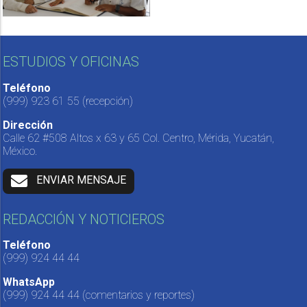
ESTUDIOS Y OFICINAS
Teléfono
(999) 923 61 55
(recepción)
Dirección
Calle 62 #508 Altos x 63 y 65 Col. Centro, Mérida, Yucatán,
México.
ENVIAR MENSAJE
REDACCIÓN Y NOTICIEROS
Teléfono
(999) 924 44 44
WhatsApp
(999) 924 44 44
(comentarios y reportes)