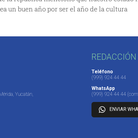
sea un buen año por ser el año de la cultura
REDACCIÓN 
Teléfono
(999) 924 44 44
WhatsApp
 Mérida, Yucatán,
(999) 924 44 44
(come
ENVIAR WH