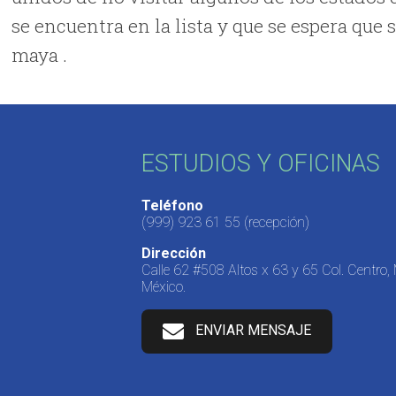
se encuentra en la lista y que se espera que 
maya .
ESTUDIOS Y OFICINAS
Teléfono
(999) 923 61 55
(recepción)
Dirección
Calle 62 #508 Altos x 63 y 65 Col. Centro,
México.
ENVIAR MENSAJE