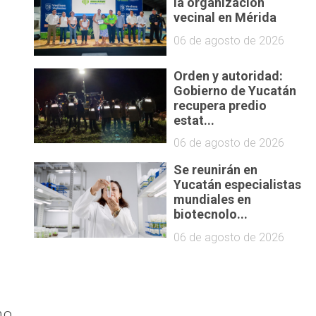
la organización
vecinal en Mérida
06 de agosto de 2026
Orden y autoridad:
Gobierno de Yucatán
recupera predio
estat...
06 de agosto de 2026
Se reunirán en
i
Yucatán especialistas
mundiales en
biotecnolo...
06 de agosto de 2026
no