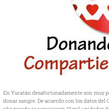
En Yucatán desafortunadamente son muy poc
donar sangre. De acuerdo con los datos del 
año pasado se requirieron 13 mil unidades d