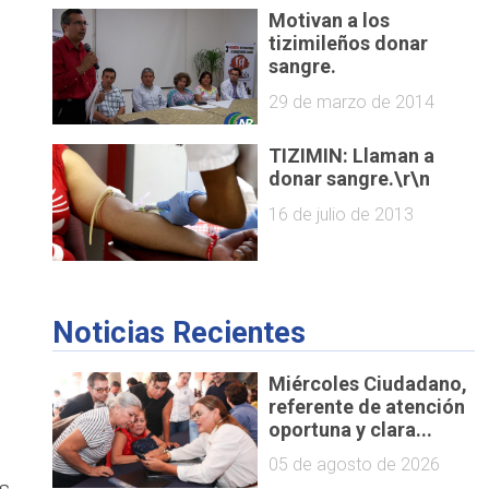
Motivan a los
tizimileños donar
sangre.
29 de marzo de 2014
TIZIMIN: Llaman a
donar sangre.\r\n
16 de julio de 2013
Noticias Recientes
Miércoles Ciudadano,
referente de atención
oportuna y clara...
05 de agosto de 2026
s