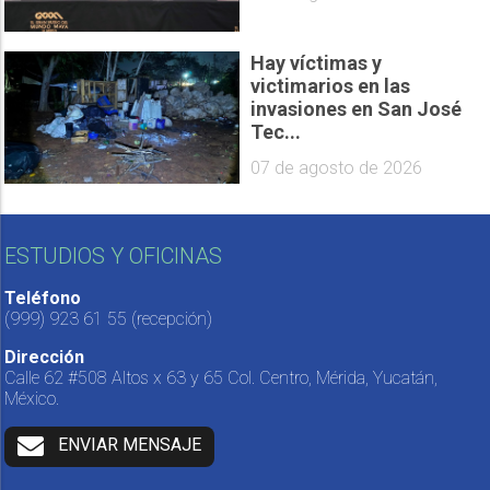
Hay víctimas y
victimarios en las
invasiones en San José
Tec...
07 de agosto de 2026
ESTUDIOS Y OFICINAS
Teléfono
(999) 923 61 55
(recepción)
Dirección
Calle 62 #508 Altos x 63 y 65 Col. Centro, Mérida, Yucatán,
México.
ENVIAR MENSAJE